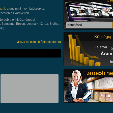
Cég
teszünk a vezetés számára
a szükséges lépések megtételére.
gunkra
úgy mint nyomtatószerviz,
Részletek
apesten és környékén.
Ne dobja el hibás, régebbi
 Samsung, Epson, Lexmark, Xerox, Brother,
ek.)
A PIDÓ Gépi Földmunka és
Költségopt
Teherfuvarozó Korlátolt
vissza az üzleti ajánlatok oldalra
Felelősségű Társaság
1994. november 30-án
alapult, hogy
professzionális szolgáltatásaival 
meglévő és leendő ügyfeleit. Tár
folyamatos fenntarthatóság elvét s
tartva folyamatosan fejleszti géppar
Beszerzés me
Részletek
Cégünk közvetlen gyári
támogatással, kedvező
áron ajánlja termékeit
faipari alapanyag
felhasználóknak,
bútorgyártók, lapszabászatoknak
műhelyek részére, akár kis tételb