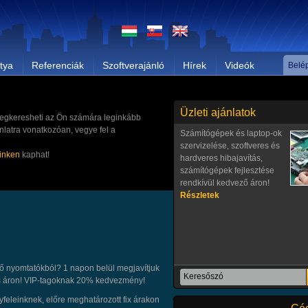
napokra szeretnénk
büfékocsit bérelni PÁPÁN,
egy kiállításon történő
részvételre húsok,
kolbászok árusítására.
tya
Referenciák
Szoftverajánló
Hírek
Videók
Belé
Részletek
Üzleti ajánlatok
t megkeresheti az Ön számára leginkább
latra vonatkozóan, vegye fel a
Számítógépek és laptop-ok
szervizelése, szoftveres és
inken
kaphat!
hardveres hibajavítás,
számítógépek fejlesztése
rendkívül kedvező áron!
Részletek
A bizonylatok lekönyvelését
 nyomtatókból? 1 napon belül megjavítjuk
követően ellenőrizzük a
es áron! VIP-tagoknak 20% kedvezmény!
cég feldolgozott adatait,
feleinknek, előre meghatározott fix árakon
szükség esetén javaslatot