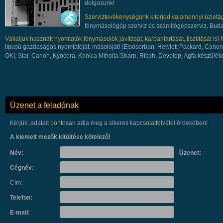
dolgozunk!
Szerviztevékenységünk kiterjed valamennyi üzletá
fénymásológép szerviz és számítógépszerviz, Bud
Vállaljuk használt nyomtatók fénymásolók javítását, karbantartását, tisztítását is!
típusú gazdaságos nyomtatóját, másolóját! (Elsősorban:
Hewlett Packard, Canon,
OKI, Star, Canon, Kyocera, Konica Minolta Sharp, Ricoh, Develop, Agfa készülék
Üzenet a feladónak
Kérjük, adatait pontosan adja meg a sikeres kapcsolatfelvétel érdekében!
A kiemelt mezők kitöltése kötelező!
Név:
Üzenet:
Cégnév:
Cím:
Telefon:
E-mail: