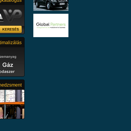
katalógus
imalizálás
segítse
saságunk a
zem előtt
kját,...
nedzsment
, TMK
en is OSB-