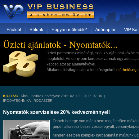
Főoldal
Rólunk
Hogyan működik?
Adónaptár
VIP Kár
Üzleti ajánlatok - Nyomtatók...
Üzleti partnereink minőségi, exkluzív ajánlatai közöt
megfelelőt. Amennyiben kérdései vannak egy adott aján
kapcsolatot az ajánlattévővel.
Általános felvilágosítást a lehetőségekről
elérhetősége
KI721723
- Kínál - Belföld ( Érvényes: 2016. 02. 10. - 2017. 02. 10. )
IRODATECHNIKA, IRODASZER
Nyomtatók szervizelése 20% kedvezménnyel!
Önnek is elege van már a nem megfelelően működő
gépét, alkatrész beszerzéssel együtt, versenykép
Minden esetben komplex karbantartást nyújtunk ügy