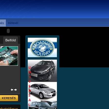
pés
Hírlevél
Belföld