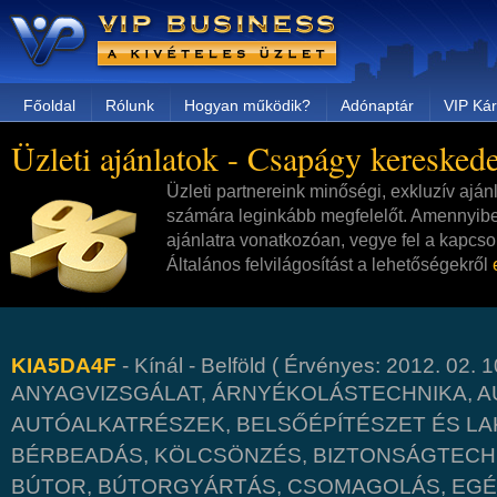
Főoldal
Rólunk
Hogyan működik?
Adónaptár
VIP Kár
Üzleti ajánlatok - Csapágy keresked
Üzleti partnereink minőségi, exkluzív aján
számára leginkább megfelelőt. Amennyibe
ajánlatra vonatkozóan, vegye fel a kapcsol
Általános felvilágosítást a lehetőségekről
KIA5DA4F
- Kínál - Belföld ( Érvényes: 2012. 02. 10
ANYAGVIZSGÁLAT, ÁRNYÉKOLÁSTECHNIKA, A
AUTÓALKATRÉSZEK, BELSŐÉPÍTÉSZET ÉS LA
BÉRBEADÁS, KÖLCSÖNZÉS, BIZTONSÁGTECH
BÚTOR, BÚTORGYÁRTÁS, CSOMAGOLÁS, EGÉS