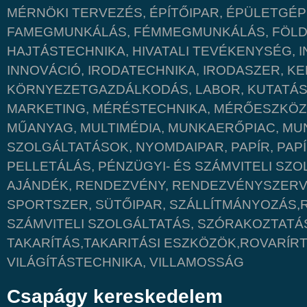
MÉRNÖKI TERVEZÉS, ÉPÍTŐIPAR, ÉPÜLETGÉP
FAMEGMUNKÁLÁS, FÉMMEGMUNKÁLÁS, FÖLD
HAJTÁSTECHNIKA, HIVATALI TEVÉKENYSÉG, I
INNOVÁCIÓ, IRODATECHNIKA, IRODASZER, KE
KÖRNYEZETGAZDÁLKODÁS, LABOR, KUTATÁS,
MARKETING, MÉRÉSTECHNIKA, MÉRŐESZKÖ
MŰANYAG, MULTIMÉDIA, MUNKAERŐPIAC, MU
SZOLGÁLTATÁSOK, NYOMDAIPAR, PAPÍR, PAP
PELLETÁLÁS, PÉNZÜGYI- ÉS SZÁMVITELI SZO
AJÁNDÉK, RENDEZVÉNY, RENDEZVÉNYSZERV
SPORTSZER, SÜTŐIPAR, SZÁLLÍTMÁNYOZÁS,
SZÁMVITELI SZOLGÁLTATÁS, SZÓRAKOZTATÁ
TAKARÍTÁS,TAKARITÁSI ESZKÖZÖK,ROVARÍR
VILÁGÍTÁSTECHNIKA, VILLAMOSSÁG
Csapágy kereskedelem