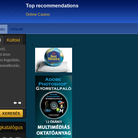
gáltatás
Top recommendations
Online Casino
pés
Hírlevél
d
Külföld
ció,
kt áron
ós fogpótlás,
beavatkozás,
10 szám alól
3 fa, cserép,
ező hetekben -
katalógus
 homokat,
nali...