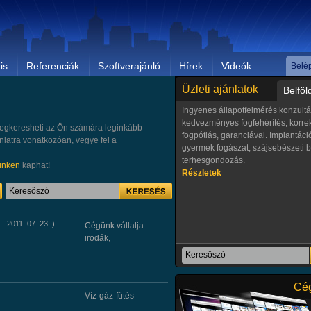
könnyen eladható piacvezető szol
értékesítésében!
Részletek
is
Referenciák
Szoftverajánló
Hírek
Videók
Belé
Üzleti ajánlatok
Belföl
Ingyenes állapotfelmérés konzultá
kedvezményes fogfehérítés, korre
t megkeresheti az Ön számára leginkább
fogpótlás, garanciával. Implantáci
latra vonatkozóan, vegye fel a
gyermek fogászat, szájsebészeti 
terhesgondozás.
inken
kaphat!
Részletek
 2011. 07. 23. )
Cégünk vállalja
irodák,
Alábbi fuvarozói munkákra várunk
árajánlatokat: - II. ker. Erőd utca 
bontott anyagot szállítanánk (55 m
tégla) Pilisborosjenőre - a követk
Cég
Víz-gáz-fűtés
az Erőd utcába szeretnénk sóder,
meszet, cementet szállíttatni – azon