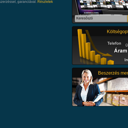
szerzéssel, garanciával.
Részletek
Részletek
Teljeskörű építészeti,belsőépítészet
Költségopt
tervezés. Teljeskörű tervezés a cs
az irodaházakon át az ipari épüle
területen.
Részletek
Beszerzés me
IPARI TELKET KERESÜNK 500-1
BEÉPÍTHETŐ TERÜLETTEL! ZÖ
BERUHÁZÁS ELŐNY!
Részletek