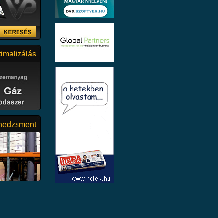
i, építőipari
imalizálás
aládi háztól
tekig minden
nedzsment
000 nm
LDMEZŐS