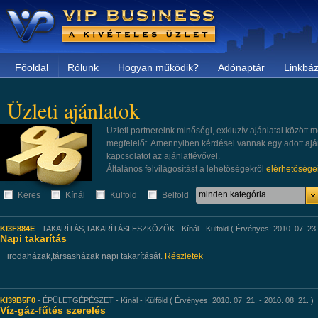
Főoldal
Rólunk
Hogyan működik?
Adónaptár
Linkbáz
Üzleti ajánlatok
Üzleti partnereink minőségi, exkluzív ajánlatai közöt
megfelelőt. Amennyiben kérdései vannak egy adott aján
kapcsolatot az ajánlattévővel.
Általános felvilágosítást a lehetőségekről
elérhetősége
minden kategória
Keres
Kínál
Külföld
Belföld
KI3F884E
- TAKARÍTÁS,TAKARÍTÁSI ESZKÖZÖK - Kínál - Külföld ( Érvényes: 2010. 07. 23. -
Napi takarítás
irodaházak,társasházak napi takarítását.
Részletek
KI39B5F0
- ÉPÜLETGÉPÉSZET - Kínál - Külföld ( Érvényes: 2010. 07. 21. - 2010. 08. 21. )
Víz-gáz-fűtés szerelés