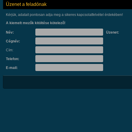
Üzenet a feladónak
Kérjük, adatait pontosan adja meg a sikeres kapcsolatfelvétel érdekében!
A kiemelt mezők kitöltése kötelező!
Név:
Üzenet:
Cégnév:
Cím:
Telefon:
E-mail: