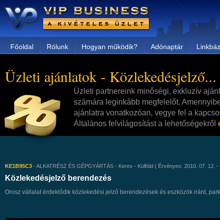
Főoldal
Rólunk
Hogyan működik?
Adónaptár
Linkbáz
Üzleti ajánlatok - Közlekedésjelző...
Üzleti partnereink minőségi, exkluzív aján
számára leginkább megfelelőt. Amennyibe
ajánlatra vonatkozóan, vegye fel a kapcsol
Általános felvilágosítást a lehetőségekről
KE1B95C3
- ALKATRÉSZ ÉS GÉPGYÁRTÁS - Keres - Külföld ( Érvényes: 2010. 07. 12. - 2
Közlekedésjelző berendezés
Orosz vállalat érdeklődik közlekedési jelző berendezések és eszközök iránt, pa