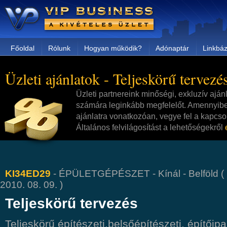
Főoldal
Rólunk
Hogyan működik?
Adónaptár
Linkbáz
Üzleti ajánlatok - Teljeskörű tervezé
Üzleti partnereink minőségi, exkluzív aján
számára leginkább megfelelőt. Amennyibe
ajánlatra vonatkozóan, vegye fel a kapcsol
Általános felvilágosítást a lehetőségekről
KI34ED29
- ÉPÜLETGÉPÉSZET - Kínál - Belföld ( É
2010. 08. 09. )
Teljeskörű tervezés
Teljeskörű építészeti,belsőépítészeti, építőipa