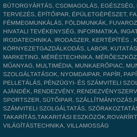
BÚTORGYÁRTÁS, CSOMAGOLÁS, EGÉSZSÉG, É
TERVEZÉS, ÉPÍTŐIPAR, ÉPÜLETGÉPÉSZET, 
FÉMMEGMUNKÁLÁS, FÖLDMUNKÁK, FUVAROZÁ
HIVATALI TEVÉKENYSÉG, INFORMATIKA, INGA
IRODATECHNIKA, IRODASZER, KERTÉPÍTÉS ,
KÖRNYEZETGAZDÁLKODÁS, LABOR, KUTATÁS,
MARKETING, MÉRÉSTECHNIKA, MÉRŐESZKÖ
MŰANYAG, MULTIMÉDIA, MUNKAERŐPIAC, MU
SZOLGÁLTATÁSOK, NYOMDAIPAR, PAPÍR, PAP
PELLETÁLÁS, PÉNZÜGYI- ÉS SZÁMVITELI SZO
AJÁNDÉK, RENDEZVÉNY, RENDEZVÉNYSZERV
SPORTSZER, SÜTŐIPAR, SZÁLLÍTMÁNYOZÁS,
SZÁMVITELI SZOLGÁLTATÁS, SZÓRAKOZTATÁ
TAKARÍTÁS,TAKARITÁSI ESZKÖZÖK,ROVARÍR
VILÁGÍTÁSTECHNIKA, VILLAMOSSÁG