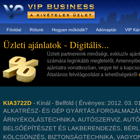
Főoldal
Rólunk
Hogyan működik?
Adónaptár
VIP Kár
Üzleti ajánlatok - Digitális...
Üzleti partnereink minőségi, exkluzív aján
számára leginkább megfelelőt. Amennyibe
ajánlatra vonatkozóan, vegye fel a kapcsol
Általános felvilágosítást a lehetőségekről
KIA3722D
- Kínál - Belföld ( Érvényes: 2012. 03. 01
ALKATRÉSZ- ÉS GÉP GYÁRTÁS,FORGALMAZÁS
ÁRNYÉKOLÁSTECHNIKA, AUTÓSZERVIZ, AUT
BELSŐÉPÍTÉSZET ÉS LAKBERENDEZÉS, BÉRL
KÖLCSÖNZÉS, BIZTONSÁGTECHNIKA, VAGYO