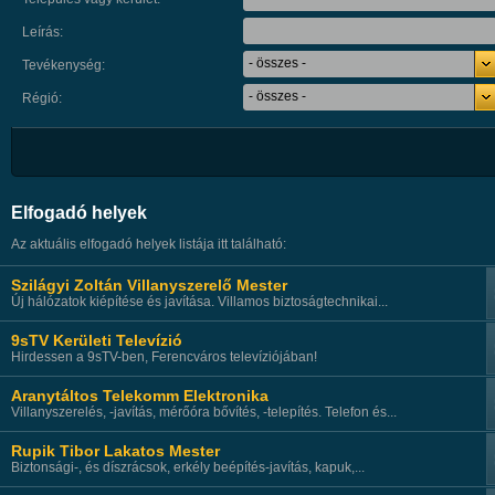
Leírás:
- összes -
Tevékenység:
- összes -
Régió:
Elfogadó helyek
Az aktuális elfogadó helyek listája itt található:
Szilágyi Zoltán Villanyszerelő Mester
Új hálózatok kiépítése és javítása. Villamos biztoságtechnikai...
9sTV Kerületi Televízió
Hirdessen a 9sTV-ben, Ferencváros televíziójában!
Aranytáltos Telekomm Elektronika
Villanyszerelés, -javítás, mérőóra bővítés, -telepítés. Telefon és...
Rupik Tibor Lakatos Mester
Biztonsági-, és díszrácsok, erkély beépítés-javítás, kapuk,...