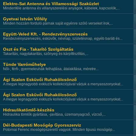
Elektro-Sat Antenna és Villamossági Szaküzlet
Mindenféle antenna és villanyszerelési anyagok, kábelek, kapcsolók,...
Gyetvai István Vőfély
Minden hozzám forduló párnak saját egyénre szóló verseket írok,...
Együtt-Veled Kft. - Rendezvényszervezés
Rendezvényszervezés, esküvők, névnap, születésnap, egyéb baráti és...
Oszt és Fia - Takarító Szolgáltatás
Takarítás, nagytakarítás, szőnyeg és kárpíttisztítás,...
Tünde Varróműhelye
Női-, férfi-, gyermekruhák felhajtása, átalakítása, méretre...
Ági Szalon Esküvői Ruhakölcsönző
A megye legnagyobb exkluzív kollekciójával várjuk a menyasszonyokat...
Ági Szalon Esküvői Ruhakölcsönző
A megye legnagyobb exkluzív kollekciójával várjuk a menyasszonyokat...
Hidraulikatömlő-készítés
Hidraulika tömlők gyártása, -javítása, üzemanyagcső, vízcső,...
Dél-Budapesti Mosógép Gyorsszerviz
Potornai Ferenc mosógépszerelő vagyok. Minden tipusú mosógép...