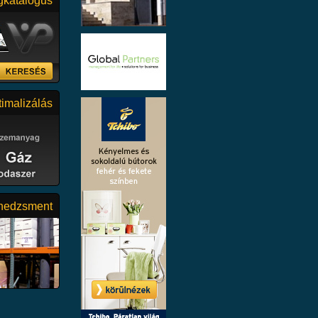
katalógus
rdróbok és
glalkozom
e meg, hogy
imalizálás
céllal jött
állalkozások
ő, komplex
 Érdekünk,
nedzsment
N JÓ ÁRON!
k digitális
vány
áló áron és
áblát,
apokat,
.