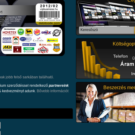
Cég
konyhabútorok, irodabútorok , ga
egyéb bútorok gyártásán kívül fo
raklap, kerítés és más...
Részletek
Kedves Hölgyem / Uram ! Engedj
Költségopt
pár mondatban bemutassam
tevékenységünket: Cégünk azzal a 
létre, hogy mikro-, kis- és középv
részére minden részletre kiterjed
számviteli szolgáltatást nyújtson.
hogy hosszú távú és...
nak jobb felső sarkában található.
Részletek
mium szerződéssel rendelkező
partnereink
Beszerzés me
50% kedvezményt adunk
. Bővebb információt
DIGITÁLIS NYOMTATÁS - NAGYO
Cégünk több mint 15 éve foglalkozi
nyomtatással, nyomdai - nyomtat
előkészítéssel. Cégek részére kiv
minőségben tudunk készíteni cégt
molinót, nagy vászonképet, szóról
névjegykártyát és ami bármit ami..