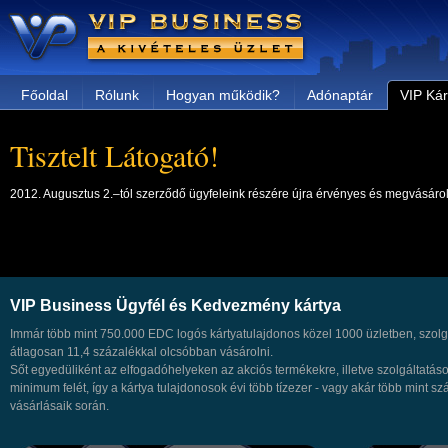
Főoldal
Rólunk
Hogyan működik?
Adónaptár
VIP Kár
Tisztelt Látogató!
2012. Augusztus 2.–tól szerződő ügyfeleink részére újra érvényes és megvásárol
VIP Business Ügyfél és Kedvezmény kártya
Immár több mint 750.000 EDC logós kártyatulajdonos közel 1000 üzletben, szolg
átlagosan 11,4 százalékkal olcsóbban vásárolni.
Sőt egyedüliként az elfogadóhelyeken az akciós termékekre, illetve szolgáltat
minimum felét, így a kártya tulajdonosok évi több tízezer - vagy akár több mint szá
vásárlásaik során.