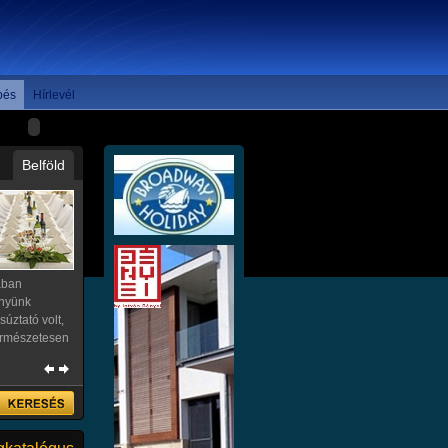
zakmai
és rugalmas
mert
 . A
pés
Hírlevél
Belföld
ában
nyünk
úztató volt,
ermészetesen
talattal 2004
zom Csongrád
ly részéről