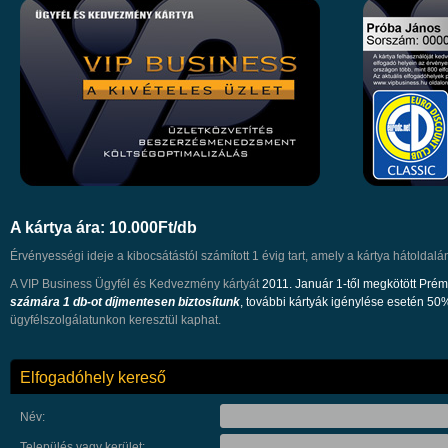
A kártya ára: 10.000Ft/db
Érvényességi ideje a kibocsátástól számított 1 évig tart, amely a kártya hátoldalá
A VIP Business Ügyfél és Kedvezmény kártyát
2011. Január 1-től megkötött Pré
számára 1 db-ot díjmentesen biztosítunk
, további kártyák igénylése esetén 
ügyfélszolgálatunkon keresztül kaphat.
Elfogadóhely kereső
Név:
Település vagy kerület: