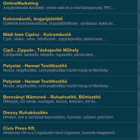
OnlineMarketing
A legfontosabb területek: online web és e-mail kampányok, PPC...
Kulcsmásoló, öngyújtótöltő
Üzletünk kulcsmásolással, öngyújtótöltéssel, -javítással, kukta és...
Mádi Imre Cipész - Kulcsmásoló
Cipő-, táska-, ruha-, bőrdíszmű-, zippzárjavítás, béléscsere,...
Cipő-, Zippzár-, Táskajavító Műhely
Cipőjavítás: sarkalás, talpalás, ragasztás, sarokcsere,...
Patyolat - Harmat Textiltisztító
Mosás, vegytisztítás, szőnyegtisztítás háztól-házig is! Minőség -...
Patyolat - Harmat Textiltisztító
Mosás, vegytisztítás, szőnyegtisztítás háztól-házig is! Minőség -...
Borcsányi Mártonné - Ruhatisztító, Bőrtisztító
Öltönyök, női ruhák, nadrágok, blúzok, fehéráru, toll és...
Dressy Ruhakészítés
Minden, ami a varrással kapcsolatos. Gyorsan, szépen, precízen!
Civis Press Kft.
Hirdessen Ön is a Cégpásztor nevű ingyenes, havonta megjelenő...