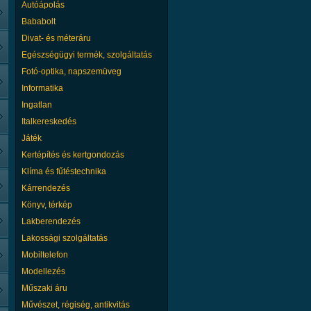
Autóápolás
Magyarországon az egyik
Bababolt
legkomolyabb
Divat- és méteráru
referenciákkal rendelkező
1994-ben alapított 100%-
Egészségügyi termék, szolgáltatás
ban magántulajdonú
Fotó-optika, napszemüveg
vállalkozás. Cégünk fő profilja a:
Informatika
hőszigetelések és fémlemezburko
kivitelezése. - épületgépészeti szi
Ingatlan
fémlemezburkolások...
Italkereskedés
Részletek
Játék
Cégünk azzal a céllal jött létre, ho
Kertépítés és kertgondozás
középvállalkozások részére minde
Klíma és fűtéstechnika
kiterjedő, komplex számviteli szolg
nyújtson. Érdekünk, hogy hosszú 
Kárrendezés
eredményes munkakapcsolatot ala
Könyv, térkép
ügyfeleinkkel, és elégedettek leg
Lakberendezés
szolgáltatásainkkal....
Részletek
Lakossági szolgáltatás
Mobiltelefon
Modellezés
2007 óta foglalkozunk vagyon-és
Műszaki áru
személyvédelemmel, valamint
Művészet, régiség, antikvitás
magánnyomozást is vállalunk! Jel