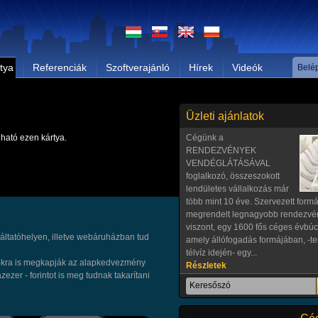
háttérrel, nagy raktárkészlettel, s
felkészültséggel, referenciákkal 
kiszolgálással várjuk ügyfeleinket.
Magyarországon és világszerte is
kenőanyag márkákat forgalmazunk
tya
Referenciák
Szoftverajánló
Hírek
Videók
Belé
kenőanyagok mellé teljes körű...
Részletek
Üzleti ajánlatok
ható ezen kártya.
Cégünk a
RENDEZVÉNYEK
VENDÉGLÁTÁSÁVAL
foglalkozó, összeszokott
lendületes vállalkozás már
több mint 10 éve. Szervezett form
megrendelt legnagyobb rendezvé
viszont, egy 1600 fős céges évbúcs
áltatóhelyen, illetve webáruházban tud
amely állófogadás formájában, -t
télvíz idején- egy...
ásokra is megkapják az alapkedvezmény
Részletek
zezer - forintot is meg tudnak takarítani
Több mint 20 éves szakmai tapasz
óta mint egyéni vállalkozó dolgo
és környékén, de az ország bárme
fogadok megrendeléseket.Egyedi