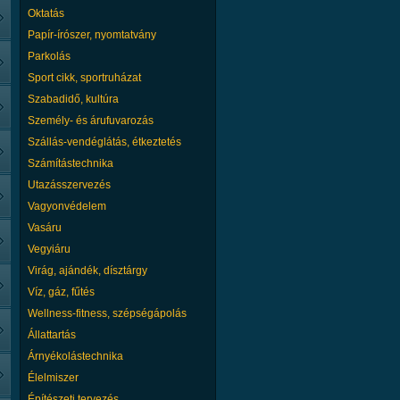
Oktatás
100 fővel dolgozunk, így a kiseb
megbízásokat is könnyedén eltudj
Papír-írószer, nyomtatvány
ország egész területén. Irodaháza
Parkolás
önkormányzatok, alapítványok, obj
Sport cikk, sportruházat
Részletek
Szabadidő, kultúra
Személy- és árufuvarozás
Kőolajjal, vagy
Szállás-vendéglátás, étkeztetés
származékaival
Számítástechnika
szennyezett talaj kezelése
Utazásszervezés
EM-BIO-val Az EM egy
multi-mikróbakeverék,
Vagyonvédelem
melyet a japán Dr Teruo Higa
Vasáru
szabadalmaztatott a megtalált spe
Vegyiáru
összetételében. Az EM egy gyűjtő
melyet a mikroorganizmusok egy 
Virág, ajándék, dísztárgy
jellemez és...
Víz, gáz, fűtés
Részletek
Wellness-fitness, szépségápolás
15 éve foglalkozunk belföldi és n
hűtött és normál áruszállítással is!
Állattartás
ponyvás 3,5 tonnás gépjárművel 
Árnyékolástechnika
Fejlett rögzítés technikával dolgoz
Élelmiszer
kényes árukat is biztonságban elju
kívánt célállomásra sértetlenül. Fon
Építészeti tervezés