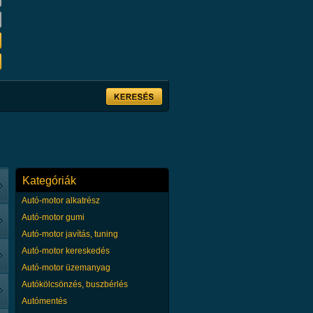
Részletek
A meggy beltartalmi értékei
és élettani hatásai A meggy
mély bordó színe hihetetlen
értékekről árulkodik, arról,
hogy egyik leghatékonyabb
antioxidánsunk. Megtalálható ben
vitamin, szelén, valamint bioflavo
hat a vérre és ezzel több nagy szerv
Részletek
Kategóriák
Érden egy nagyon romantikus, ny
Autó-motor alkatrész
környezetben várjuk kedves vendé
Évente 50 esküvőnek adunk helysz
Autó-motor gumi
a házasságkötést is nálunk rendez
Autó-motor javítás, tuning
éttermünk a Tóparton helyezkedik
Autó-motor kereskedés
nm2-en terül el. A tóparti teraszok 
befogadására képesek....
Autó-motor üzemanyag
Részletek
Autókölcsönzés, buszbérlés
Autómentés