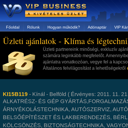
Főoldal
Rólunk
Hogyan működik?
Adónaptár
VIP Kár
Üzleti ajánlatok - Klíma és légtechn
Üzleti partnereink minőségi, exkluzív aján
számára leginkább megfelelőt. Amennyibe
ajánlatra vonatkozóan, vegye fel a kapcsol
Általános felvilágosítást a lehetőségekről
KI15B119
- Kínál - Belföld ( Érvényes: 2011. 11. 21.
ALKATRÉSZ- ÉS GÉP GYÁRTÁS,FORGALMAZÁS
ÁRNYÉKOLÁSTECHNIKA, AUTÓSZERVIZ, AUT
BELSŐÉPÍTÉSZET ÉS LAKBERENDEZÉS, BÉRL
KÖLCSÖNZÉS, BIZTONSÁGTECHNIKA, VAGYO