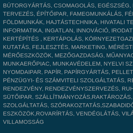
BÚTORGYÁRTÁS, CSOMAGOLÁS, EGÉSZSÉG, É
TERVEZÉS, ÉPÍTŐIPAR, FAMEGMUNKÁLÁS, 
FÖLDMUNKÁK, HAJTÁSTECHNIKA, HIVATALI 
INFORMATIKA, INGATLAN, INNOVÁCIÓ, IRODA
KERTÉPÍTÉS , KERTÁPOLÁS, KÖRNYEZETGAZ
KUTATÁS, FEJLESZTÉS, MARKETING, MÉRÉST
MÉRŐESZKÖZÖK, MEZŐGAZDASÁG, MŰANYAG,
MUNKAERŐPIAC, MUNKAVÉDELEM, NYELVI S
NYOMDAIPAR, PAPÍR, PAPÍRGYÁRTÁS, PELLET
PÉNZÜGYI- ÉS SZÁMVITELI SZOLGÁLTATÁS, R
RENDEZVÉNY, RENDEZVÉNYSZERVEZÉS, RUH
SÜTŐIPAR, SZÁLLÍTMÁNYOZÁS,RAKTÁROZÁS,
SZOLGÁLTATÁS, SZÓRAKOZTATÁS,SZABADIDŐ,
ESZKÖZÖK,ROVARÍRTÁS, VENDÉGLÁTÁS, VIL
VILLAMOSSÁG