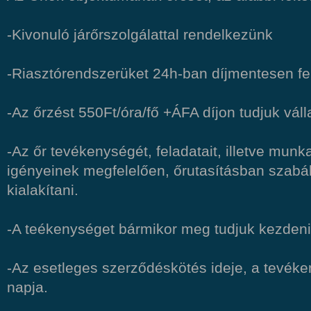
-Kivonuló járőrszolgálattal rendelkezünk
-Riasztórendszerüket 24h-ban díjmentesen fe
-Az őrzést 550Ft/óra/fő +ÁFA díjon tudjuk válla
-Az őr tevékenységét, feladatait, illetve munk
igényeinek megfelelően, őrutasításban szabál
kialakítani.
-A teékenységet bármikor meg tudjuk kezdeni
-Az esetleges szerződéskötés ideje, a tevé
napja.