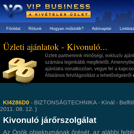
Főoldal
Rólunk
Hogyan működik?
Adónaptár
Linkbáz
Üzleti ajánlatok - Kivonuló...
Üzleti partnereink minőségi, exkluzív aján
számára leginkább megfelelőt. Amennyibe
ajánlatra vonatkozóan, vegye fel a kapcsol
Általános felvilágosítást a lehetőségekről
KI4286D0
- BIZTONSÁGTECHNIKA - Kínál - Belföld 
2011. 08. 12. )
Kivonuló járőrszolgálat
Az Önök objektumának őrését, az alábbi feltéte